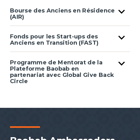
expand_more
Bourse des Anciens en Résidence
(AIR)
expand_more
Fonds pour les Start-ups des
Anciens en Transition (FAST)
expand_more
Programme de Mentorat de la
Plateforme Baobab en
partenariat avec Global Give Back
Circle
Programme des Boursiers de la Fondation
Mastercard
African Leadership Academy (ALA)
Prix Anzisha
Young African Leaders Initiative (YALI)